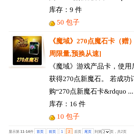
库存：9 件
50 包子
《魔域》270点魔石卡（赠）
周限量,预换从速]
《魔域》游戏产品卡，使用
获得270点新魔石。 若成功
购“270点新魔石卡&rdquo ...
库存：16 件
10 包子
显示第
11
-
14
件
首页
前页
1
2
后页
尾页
到第
页，共2页